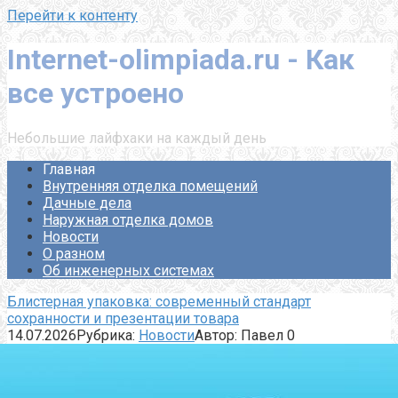
Перейти к контенту
Internet-olimpiada.ru - Как
все устроено
Небольшие лайфхаки на каждый день
Главная
Внутренняя отделка помещений
Дачные дела
Наружная отделка домов
Новости
О разном
Об инженерных системах
Блистерная упаковка: современный стандарт
сохранности и презентации товара
14.07.2026
Рубрика:
Новости
Автор:
Павел
0