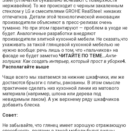
Steel (отпечатки буквально исчезают с поверхности
нержавейки). То же происходит с черным закаленным
стеклом у LG и смесителями GROHE RealSteel: никаких
отпечатков. Детали этой технологической инновации
производители объясняют в пресс-релизах очень
туманно. Но при этом гарантируют — проблем в уходе не
будет. Аналогичные разработки внедряют
производители элитной кухонной мебели. Не сказать,что
ухаживать за такой глянцевой кухонной мебелью не
нужно вообще: речь лишь о том, что «пальчиков» на
фасаде не будет заметно.
ЧИТАЙТЕ ПО ТЕМЕ…
Анти-
золушка: Как создать интерьер, который прост в уборке
4.
Располагайте выше
Чаще всего мы хватаемся за нижние шкафчики, им же
достаются брызги с плиты, раковины. В этом смысле
практичнее сделать низ кухонной линии из матового
материала (например, шпона или дерева под
невидимым лаком). А уж верхнему ряду шкафчиков
добавить блеска.
Совет:
Не забывайте, что глянец имеет хорошую отражающую
способность, поэтому в такой мебели будут видны