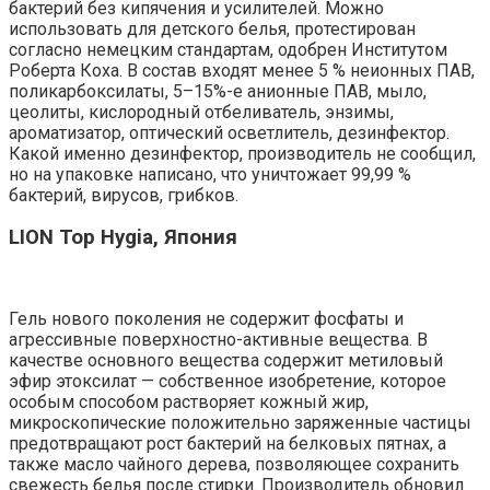
бактерий без кипячения и усилителей. Можно
использовать для детского белья, протестирован
согласно немецким стандартам, одобрен Институтом
Роберта Коха. В состав входят менее 5 % неионных ПАВ,
поликарбоксилаты, 5–15%-е анионные ПАВ, мыло,
цеолиты, кислородный отбеливатель, энзимы,
ароматизатор, оптический осветлитель, дезинфектор.
Какой именно дезинфектор, производитель не сообщил,
но на упаковке написано, что уничтожает 99,99 %
бактерий, вирусов, грибков.
LION Top Hygia, Япония
Гель нового поколения не содержит фосфаты и
агрессивные поверхностно-активные вещества. В
качестве основного вещества содержит метиловый
эфир этоксилат — собственное изобретение, которое
особым способом растворяет кожный жир,
микроскопические положительно заряженные частицы
предотвращают рост бактерий на белковых пятнах, а
также масло чайного дерева, позволяющее сохранить
свежесть белья после стирки. Производитель обновил