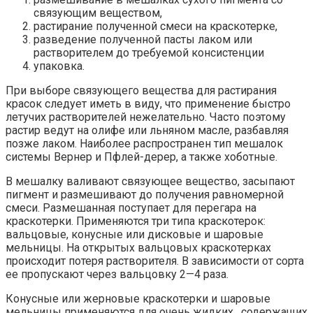
связующим веществом,
растирание полученной смеси на краскотерке,
разведение полученной пасты лаком или
растворителем до требуемой консистенции
упаковка.
При выборе связующего вещества для растирания
красок следует иметь в виду, что применение быстро
летучих растворителей нежелательно. Часто поэтому
растир ведут на олифе или льняном масле, разбавляя
позже лаком. Наиболее распространен тип мешалок
системы Вернер и Пфлей-дерер, а также хоботные.
В мешалку валивают связующее вещество, засыпают
пигмент и размешивают до получения равномерной
смеси. Размешанная поступает для перегара на
краскотерки. Применяются три типа краскотерок:
вальцовые, конусные или дисковые и шаровые
мельницы. На открытых вальцовых краскотерках
происходит потеря растворителя. В зависимости от сорта
ее пропускают через вальцовку 2—4 раза.
Конусные или жерновые краскотерки и шаровые
мельницы применяются для очень жидких , содержащих