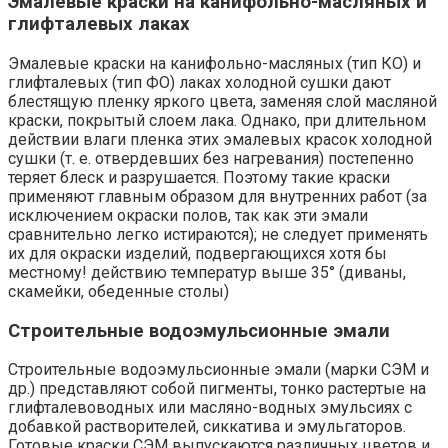
Эмалевые краски на канифольно-масляных и
глифталевых лаках
Эмалевые краски на канифольно-масляных (тип КО) и
глифталевых (тип ФО) лаках холодной сушки дают
блестящую пленку яркого цвета, заменяя слой масляной
краски, покрытый слоем лака. Однако, при длительном
действии влаги пленка этих эмалевых красок холодной
сушки (т. е. отвердевших без нагревания) постепенно
теряет блеск и разрушается. Поэтому такие краски
применяют главным образом для внутренних работ (за
исключением окраски полов, так как эти эмали
сравнительно легко истираются); не следует применять
их для окраски изделий, подвергающихся хотя бы
местному! действию температур выше 35° (диваны,
скамейки, обеденные столы)
Строительные водоэмульсионные эмали
Строительные водоэмульсионные эмали (марки СЭМ и
др.) представляют собой пигменты, тонко растертые на
глифталевоводных или масляно-водных эмульсиях с
добавкой растворителей, сиккатива и эмульгаторов.
Готовые краски СЭМ выпускаются различных цветов и