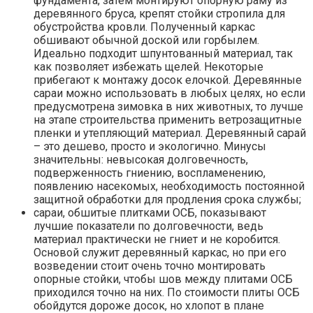
фундамента, затем монтируют опорную раму из
деревянного бруса, крепят стойки стропила для
обустройства кровли. Полученный каркас
обшивают обычной доской или горбылем.
Идеально подходит шпунтованный материал, так
как позволяет избежать щелей. Некоторые
прибегают к монтажу досок елочкой. Деревянные
сараи можно использовать в любых целях, но если
предусмотрена зимовка в них животных, то лучше
на этапе строительства применить ветрозащитные
пленки и утепляющий материал. Деревянный сарай
– это дешево, просто и экологично. Минусы
значительны: невысокая долговечность,
подверженность гниению, воспламенению,
появлению насекомых, необходимость постоянной
защитной обработки для продления срока службы;
сараи, обшитые плитками ОСБ, показывают
лучшие показатели по долговечности, ведь
материал практически не гниет и не коробится.
Основой служит деревянный каркас, но при его
возведении стоит очень точно монтировать
опорные стойки, чтобы шов между плитами ОСБ
приходился точно на них. По стоимости плиты ОСБ
обойдутся дороже досок, но хлопот в плане