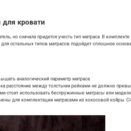
 для кровати
тель, но сначала придется учесть тип матраса. В комплек
к для остальных типов матрасов подойдет сплошное основа
вышать аналогический параметр матраса.
лока расстояние между толстыми рейками не должно прев
ми стоит использовать беспружинные матрасы или модел
ены для комплектации матрасами из кокосовой койры. Сг