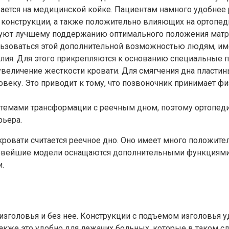
ается на медицинской койке. Пациентам намного удобнее 
конструкции, а также положительно влияющих на ортопед
вуют лучшему поддержанию оптимального положения матра
ользоваться этой дополнительной возможностью людям, и
лия. Для этого прикрепляются к основанию специальные п
 увеличение жесткости кровати. Для смягчения дна пласт
овеку. Это приводит к тому, что позвоночник принимает ф
темами трансформации с реечным дном, поэтому ортопед
рьера.
кровати считается реечное дно. Оно имеет много положит
 Новейшие модели оснащаются дополнительными функция
.
головья и без нее. Конструкции с подъемом изголовья удо
Также это удобно для лежачих больных, которые в таком с