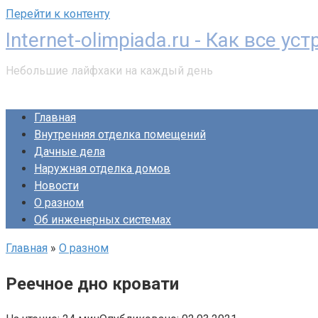
Перейти к контенту
Internet-olimpiada.ru - Как все ус
Небольшие лайфхаки на каждый день
Главная
Внутренняя отделка помещений
Дачные дела
Наружная отделка домов
Новости
О разном
Об инженерных системах
Главная
»
О разном
Реечное дно кровати