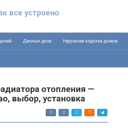
Как все устроено
щений
Дачные дела
Наружная отделка домов
радиатора отопления —
во, выбор, установка