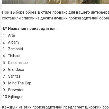
При выборе обоев в стиле прованс для вашего интерьер
составили список из десяти лучших производителей обое
№
Название производителя
1
Arte
2
Albany
3
Zambaiti
4
Thibaut
5
Casamance
6
Grandeco
7
Sanitas
8
Mind The Gap
9
Brewster
10
Eijffinger
Каждый из этих производителей предлагает широкий ассо