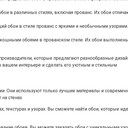
обои в различных стилях, включая прованс. Их обои отлич
й обои в стиле прованс с яркими и необычными узорами. 
скошными обоями в прованском стиле. Их обои выполнены
и производители, которые предлагают разнообразные дизай
в вашем интерьере и сделать его уютным и стильным.
и. Они используют только лучшие материалы и современны
на стенах.
х, текстурах и узорах. Вы сможете найти обои, которые и
ание обоев. Вы можете заказать обои с уникальными узор