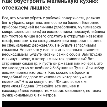
Как обустроить маленькую кухню:
отсекаем лишнее
Все, что можно убрать с рабочей поверхности, должно
быть убрано, спрятано, вынесено на балкон. Бытовые
приборы средней величины (хлебопечка, мультиварка,
микроволновая печь) за исключением, пожалуй, чайника
или тостера лучше всего спрятать в открытый навесной
шкаф, поставить на холодильник или подвесить к стене
на специальных держателях. Не будьте запасливым
хомяком. Не всё, что у вас лежит в закромах является
необходимым. Будьте честны сами с собой. Вам трудно
выкинуть вещи, к которым вы так прикипели? Вот
старинный самовар, и пусть он ржавый как кочерга, это
же наследство от любимой бабушки из Тулы! Или набор
алюминиевых кастрюль. Как можно выбросить
свадебный подарок от человека, которого уже не
помнишь? Что за кощунство! Живите золотым
правилом Родена. Отсекайте все лишнее и
наслаждайтесь изяществом своих маленьких, но таких
функциональных 6-ти метров.