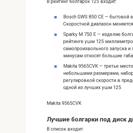
В рейтинг болгарок 125 входит:
Bosch GWS 850 CE — бытовой 
Скоростной диапазон меняется 
Sparky М 750 Е — изделие бол
рейтинге ушм 125 миллиметро
самопроизвольного запуска и 
минусам относят большие габа
Makita 9565CVK — третье место
небольшими размерами, набор
регулировкой скорости в преде
одной из лучших ушм 125.
Makita 9565CVK
Лучшие болгарки под диск 
В список входит: