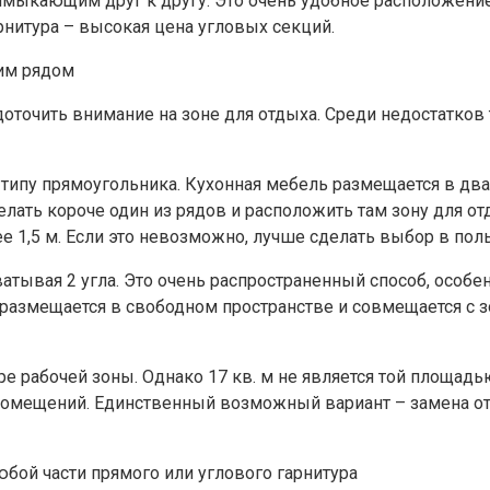
римыкающим друг к другу. Это очень удобное расположени
нитура – высокая цена угловых секций.
ним рядом
оточить внимание на зоне для отдыха. Среди недостатков
о типу прямоугольника. Кухонная мебель размещается в дв
лать короче один из рядов и расположить там зону для от
ее 1,5 м. Если это невозможно, лучше сделать выбор в пол
ватывая 2 угла. Это очень распространенный способ, особе
размещается в свободном пространстве и совмещается с зо
тре рабочей зоны. Однако 17 кв. м не является той площад
помещений. Единственный возможный вариант – замена от
юбой части прямого или углового гарнитура