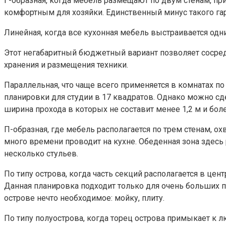
Г-образная, когда мебель размещают по двум стенам, п
комфортным для хозяйки. Единственный минус такого гар
Линейная, когда все кухонная мебель выстраивается од
Этот негабаритный бюджетный вариант позволяет сосред
хранения и размещения техники.
Параллельная, что чаще всего применяется в комнатах п
планировки для студии в 17 квадратов. Однако можно сде
ширина прохода в которых не составит менее 1,2 м и бол
П-образная, где мебель располагается по трем стенам, ох
много времени проводит на кухне. Обеденная зона здесь 
несколько стульев.
По типу острова, когда часть секций располагается в цен
Данная планировка подходит только для очень больших 
острове нечто необходимое: мойку, плиту.
По типу полуострова, когда торец острова примыкает к л