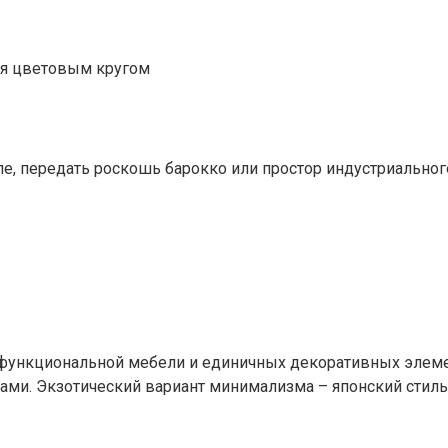
ся цветовым кругом
иле, передать роскошь барокко или простор индустриально
функциональной мебели и единичных декоративных элемен
ми. Экзотический вариант минимализма – японский стиль