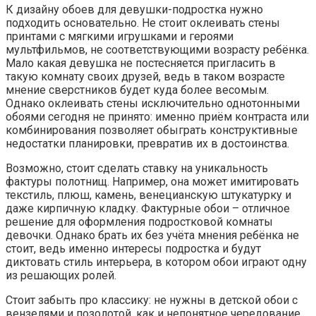
К дизайну обоев для девушки-подростка нужно
подходить основательно. Не стоит оклеивать стены
принтами с мягкими игрушками и героями
мультфильмов, не соответствующими возрасту ребёнка.
Мало какая девушка не постесняется пригласить в
такую комнату своих друзей, ведь в таком возрасте
мнение сверстников будет куда более весомым.
Однако оклеивать стены исключительно однотонными
обоями сегодня не принято: именно приём контраста или
комбинирования позволяет обыграть конструктивные
недостатки планировки, превратив их в достоинства.
Возможно, стоит сделать ставку на уникальность
фактуры полотнищ. Например, она может имитировать
текстиль, плюш, камень, венецианскую штукатурку и
даже кирпичную кладку. Фактурные обои – отличное
решение для оформления подростковой комнаты
девочки. Однако брать их без учёта мнения ребёнка не
стоит, ведь именно интересы подростка и будут
диктовать стиль интерьера, в котором обои играют одну
из решающих ролей.
Стоит забыть про классику: не нужны в детской обои с
вензелями и позолотой, как и непонятное чередование