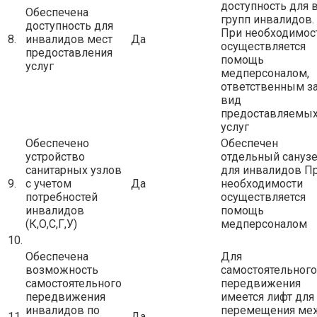
доступность для 
Обеспечена
групп инвалидов.
доступность для
При необходимос
8.
инвалидов мест
Да
осуществляется
предоставления
помощь
услуг
медперсоналом,
ответственным з
вид
предоставляемы
услуг
Обеспечено
Обеспечен
устройство
отдельный сануз
санитарных узлов
для инвалидов П
9.
с учетом
Да
необходимости
потребностей
осуществляется
инвалидов
помощь
(К,О,С,Г,У)
медперсоналом
10.
Обеспечена
Для
возможность
самостоятельного
самостоятельного
передвижения
передвижения
имеется лифт для
инвалидов по
перемещения ме
11.
Да