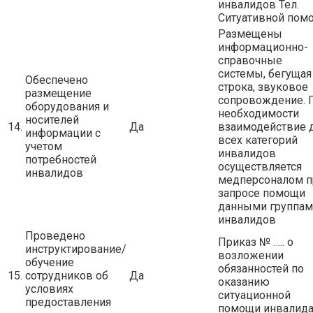
инвалидов Тел.
Ситуативной пом
Размещены
информационно-
справочные
системы, бегущая
Обеспечено
строка, звуковое
размещение
сопровождение. 
оборудования и
необходимости
носителей
14.
Да
взаимодействие 
информации с
всех категорий
учетом
инвалидов
потребностей
осуществляется
инвалидов
медперсоналом п
запросе помощи
данными группам
инвалидов
Проведено
Приказ № ….. о
инструктирование/
возложении
обучение
обязанностей по
15.
сотрудников об
Да
оказанию
условиях
ситуационной
предоставления
помощи инвалида