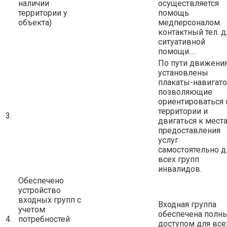
наличии
осуществляется
территории у
помощь
объекта)
медперсоналом.
контактный тел. д
ситуативной
помощи….
По пути движени
установлены
плакаты-навигато
позволяющие
ориентироваться 
территории и
3.
двигаться к мест
предоставления
услуг
самостоятельно д
всех групп
инвалидов.
Обеспечено
устройство
входных групп с
Входная группа
учетом
обеспечена полн
4.
потребностей
доступом для все