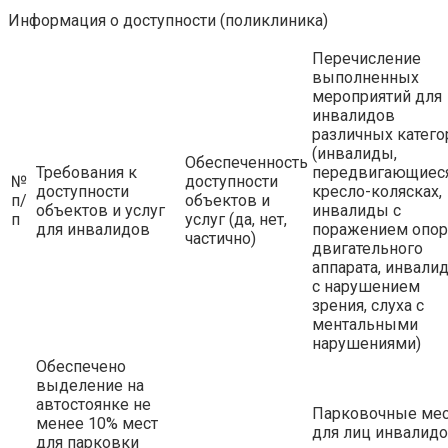
Информация о доступности (поликлиника)
Перечисление
выполненных
мероприятий для
инвалидов
различных катего
(инвалиды,
Обеспеченность
Требования к
передвигающиеся
№
доступности
доступности
кресло-колясках,
п/
объектов и
объектов и услуг
инвалиды с
п
услуг (да, нет,
для инвалидов
поражением опор
частично)
двигательного
аппарата, инвали
с нарушением
зрения, слуха с
ментальными
нарушениями)
Обеспечено
выделение на
автостоянке не
Парковочные мес
менее 10% мест
для лиц инвалид
для парковки