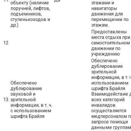
объекту (наличие
этажами и
поручней, лифтов,
навигаторы
подъемников,
движения для
ступенькоходов и
перемещении по
др.)
этажам.
Предоставлены
места отдыха при
12.
самостоятельном
движении по
учреждению
Обеспечено
дублирование
зрительной
информации, в т. ч
Обеспечено
использованием
дублирование
шрифта Брайля
звуковой и
Взаимодействие 
13.
зрительной
всех категорий
информации, в т. ч.
инвалидов
с использованием
осуществляется
шрифта Брайля
медперсоналом п
запросе помощи
данными группам