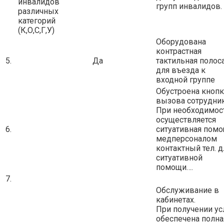
инвалидов
групп инвалидов.
различных
категорий
(К,О,С,Г,У)
Оборудована
контрастная
5.
Да
тактильная полос
для въезда к
входной группе
Обустроена кнопк
вызова сотрудни
При необходимос
осуществляется
6.
ситуативная пом
медперсоналом
контактный тел. д
ситуативной
помощи….
7.
Обслуживание в
кабинетах.
При получении ус
обеспечена полна