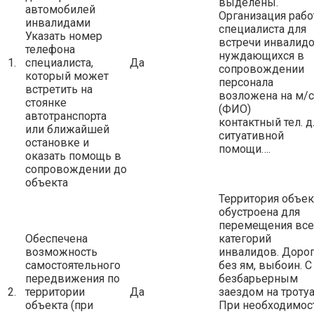
выделены.
автомобилей
Организация раб
инвалидами
специалиста для
Указать номер
встречи инвалидо
телефона
нуждающихся в
1.
специалиста,
Да
сопровождении
который может
персонала
встретить на
возложена на м/с
стоянке
(ФИО)
автотранспорта
контактный тел. д
или ближайшей
ситуативной
остановке и
помощи….
оказать помощь в
сопровождении до
объекта
Территория объек
обустроена для
перемещения все
Обеспечена
категорий
возможность
инвалидов. Доро
самостоятельного
без ям, выбоин. С
передвижения по
безбарьерным
2.
территории
Да
заездом на троту
объекта (при
При необходимос