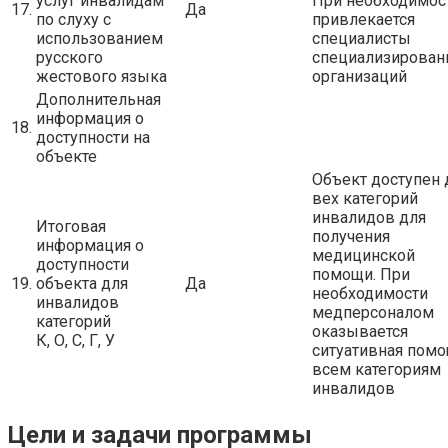
услуг инвалидам
При необходимос
17.
Да
по слуху с
привлекается
использованием
специалисты
русского
специализирован
жестового языка
организаций
Дополнительная
информация о
18.
доступности на
объекте
Объект доступен 
вех категорий
инвалидов для
Итоговая
получения
информация о
медицинской
доступности
помощи. При
19.
объекта для
Да
необходимости
инвалидов
медперсоналом
категорий
оказывается
К, О, С, Г, У
ситуативная пом
всем категориям
инвалидов
Цели и задачи программы