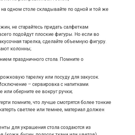
 на одном столе складывайте по одной и той же
жин, не старайтесь придать салфеткам
сего подойдут плоские фигуры. Но если во
акусочная тарелка, сделайте объемную фигуру.
ают колонны;
нием праздничного стола. Помните о
ирожковую тарелку или посуду для закусок.
 Исключение – сервировка с напитками.
 или оберните ее вокруг ручки;
ерти помните, что лучше смотрятся более тонкие
катерть светлее или темнее, материал должен
енты для украшения стола создаются из
(кожи, бусин, полосок ткани или цветов).