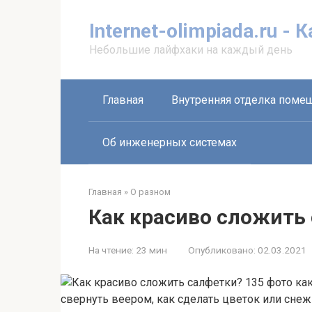
Перейти
к
Internet-olimpiada.ru - 
контенту
Небольшие лайфхаки на каждый день
Главная
Внутренняя отделка поме
Об инженерных системах
Главная
»
О разном
Как красиво сложить
На чтение:
23 мин
Опубликовано:
02.03.2021