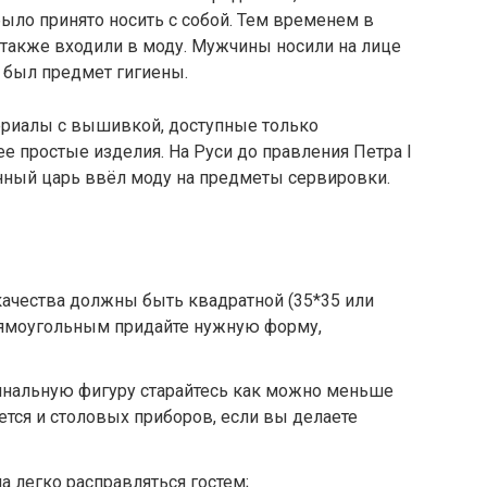
было принято носить с собой. Тем временем в
 также входили в моду. Мужчины носили на лице
 был предмет гигиены.
ериалы с вышивкой, доступные только
е простые изделия. На Руси до правления Петра I
ный царь ввёл моду на предметы сервировки.
качества должны быть квадратной (35*35 или
Прямоугольным придайте нужную форму,
инальную фигуру старайтесь как можно меньше
ается и столовых приборов, если вы делаете
 легко расправляться гостем;