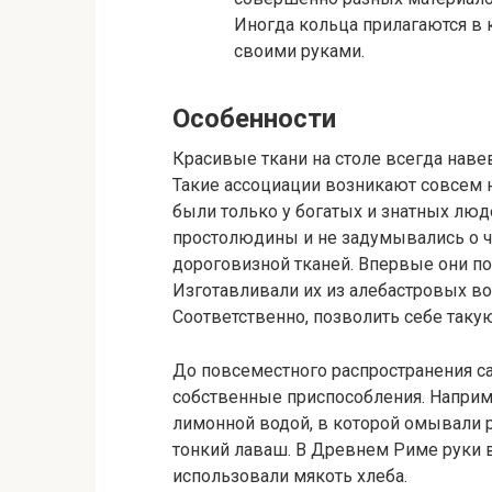
Иногда кольца прилагаются в к
своими руками.
Особенности
Красивые ткани на столе всегда наве
Такие ассоциации возникают совсем 
были только у богатых и знатных люде
простолюдины и не задумывались о чи
дороговизной тканей. Впервые они п
Изготавливали их из алебастровых во
Соответственно, позволить себе таку
До повсеместного распространения с
собственные приспособления. Наприме
лимонной водой, в которой омывали р
тонкий лаваш. В Древнем Риме руки в
использовали мякоть хлеба.