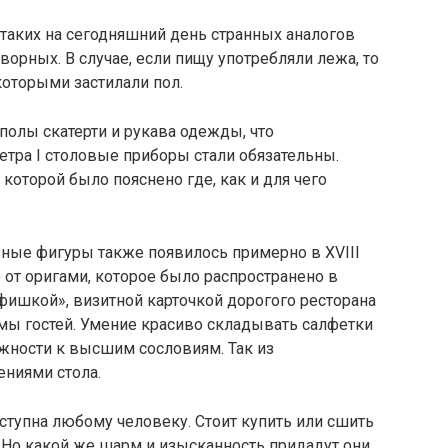
таких на сегодняшний день странных аналогов
ворных. В случае, если пищу употребляли лежа, то
которыми застилали пол.
полы скатерти и рукава одежды, что
етра I столовые приборы стали обязательны.
 которой было пояснено где, как и для чего
зные фигуры также появилось примерно в XVIII
от оригами, которое было распространено в
«фишкой», визитной карточкой дорогого ресторана
мы гостей. Умение красиво складывать салфетки
жности к высшим сословиям. Так из
ениями стола.
тупна любому человеку. Стоит купить или сшить
 Но какой же шарм и изысканность придадут они