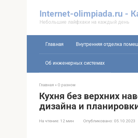
Перейти
к
Internet-olimpiada.ru - 
контенту
Небольшие лайфхаки на каждый день
Главная
Внутренняя отделка поме
Об инженерных системах
Главная
»
О разном
Кухня без верхних на
дизайна и планировк
На чтение:
12 мин
Опубликовано:
05.10.2023