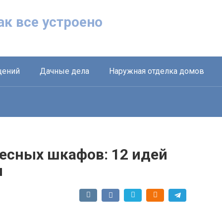
Как все устроено
щений
Дачные дела
Наружная отделка домов
весных шкафов: 12 идей
и