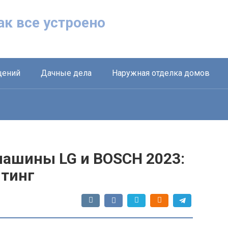
Как все устроено
щений
Дачные дела
Наружная отделка домов
ашины LG и BOSCH 2023:
йтинг