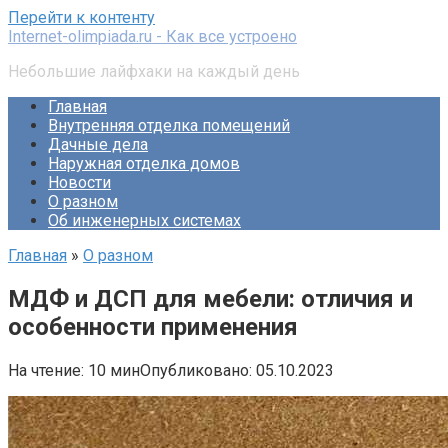
Перейти к контенту
Internet-olimpiada.ru - Как все устроено
Небольшие лайфхаки на каждый день
Главная
Внутренняя отделка помещений
Дачные дела
Наружная отделка домов
Новости
О разном
Об инженерных системах
Главная
»
О разном
МДФ и ДСП для мебели: отличия и
особенности применения
На чтение:
10 мин
Опубликовано:
05.10.2023