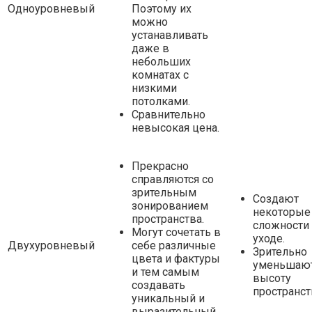
Одноуровневый
Поэтому их
можно
устанавливать
даже в
небольших
комнатах с
низкими
потолками.
Сравнительно
невысокая цена.
Прекрасно
справляются со
зрительным
Создают
зонированием
некоторые
пространства.
сложности
Могут сочетать в
уходе.
Двухуровневый
себе различные
Зрительно
цвета и фактуры
уменьшаю
и тем самым
высоту
создавать
пространст
уникальный и
выразительный