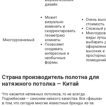
дизайн.
Может
Очень выс
визуально
стоимость.
изменить и
Сложный у
скорректировать
Многоуро
геометрию
виды лучш
Многоуровневый
комнаты.
выбирать 
Позволяет
оформлен
создавать
высоких и
интересные и
просторны
необычные
помещений
формы.
Страна производитель полотна для
натяжного потолка — Китай
Что касается натяжных потолков, то не всегда
Поднебесная — синоним низкого качества. Вся «фишка»
в том, что сегодня многие известные бренды из-за