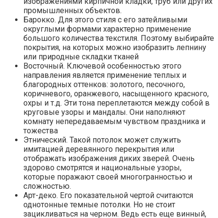
изображениями кирпичной кладки, труб или других
промышленных объектов.
Барокко. Для этого стиля с его затейливыми
округлыми формами характерно применение
большого количества текстиля. Поэтому выбирайте
покрытия, на которых можно изобразить лепнину
или природные складки тканей
Восточный. Ключевой особенностью этого
направления является применение теплых и
благородных оттенков: золотого, песочного,
коричневого, оранжевого, насыщенного красного,
охры и т.д. Эти тона переплетаются между собой в
круговые узоры и мандалы. Они наполняют
комнату непередаваемым чувством праздника и
тожества
Этнический. Такой потолок может служить
имитацией деревянного перекрытия или
отображать изображения диких зверей. Очень
здорово смотрятся и национальные узоры,
которые поражают своей многогранностью и
сложностью.
Арт-деко. Его показательной чертой считаются
однотонные темные потолки. Но не стоит
зацикливаться на черном. Ведь есть еще винный,