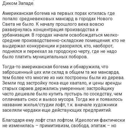
Диком Западе.
Американская богема на первых порах ютилась где
попало: средневековых мансард в городах Нового
Света не было. К началу прошлого века вовсю
развернулась концентрация производства и
урбанизация. В городах начали освобождаться мелко-
средние производственно-складские помещения: кто не
выдержал конкуренции и разорился, кто, наоборот,
поднялся и переехал за городскую черту, где не надо
было платить муниципальных поборов.
Тогда-то американская богема и обнаружила, что
заброшенный цех или склад в общем та же мансарда,
тем более что многие из них построены были из дерева.
Земли под застройку пока еще хватало, и цены аренды
старых сараев держались умеренные: застройщику
часто дешевле было купить пустырь по соседству, чем
оплачивать снос и вывоз мусора. Тогда же и появилось
название жилья/студии лофт, т.к. вначале художники
заселяли чердаки еще действующих предприятий.
Благодаря ему лофт стал лофтом. Идеология фактически
не изменилась – примитивизм, свобода, эпатаж – но