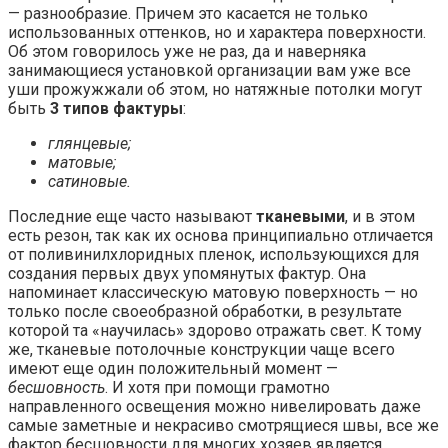
— разнообразие. Причем это касается не только
использованных оттенков, но и характера поверхности.
Об этом говорилось уже не раз, да и наверняка
занимающиеся установкой организации вам уже все
уши прожужжали об этом, но натяжные потолки могут
быть
3 типов фактуры
:
глянцевые;
матовые;
сатиновые.
Последние еще часто называют
тканевыми
, и в этом
есть резон, так как их основа принципиально отличается
от поливинилхлоридных пленок, использующихся для
создания первых двух упомянутых фактур. Она
напоминает классическую матовую поверхность — но
только после своеобразной обработки, в результате
которой та «научилась» здорово отражать свет. К тому
же, тканевые потолочные конструкции чаще всего
имеют еще один положительный момент —
бесшовность
. И хотя при помощи грамотно
направленного освещения можно нивелировать даже
самые заметные и некрасиво смотрящиеся швы, все же
фактор бесшовности для многих хозяев является