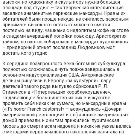
высоки, но художнику и скульптору нужна большая
площадь под студию – так творческая интеллигенция
заселила знаменитые парижские мансарды. Нравы их
обитателей были проще некуда: не считалось зазорным
принимать высокого гостя в комнате со смятой
постелью на виду, чашками с недопитым кофе на столе
и следами вчерашней попойки повсюду. Аристократия
тайком, но охотно собиралась в мансардах художников
– придворный этикет последних Людовиков мог
достать кого угодно.
К середине позапрошлого века богемная субкультура
полностью сложилась, а чуть позже завершилась в
основном индустриализация США. Американские
дельцы ринулись в Европу «за культурой»; пару
деятелей такого рода выпукло обрисовал Р. Л.
Стивенсон в «Потерпевших кораблекрушение».
Подавляющее большинство из них в искусстве
проявить себя никак не сумело, но мансардные нравы
(«It’s horror French customs!» – возмущались «Дочери
американской революции» и т.п.) «новые американцы»
домой привезли, и они там прижились: пуританская
мораль до смерти всем надоела и никак не увязывалась
с методами первоначального накопления капитала на