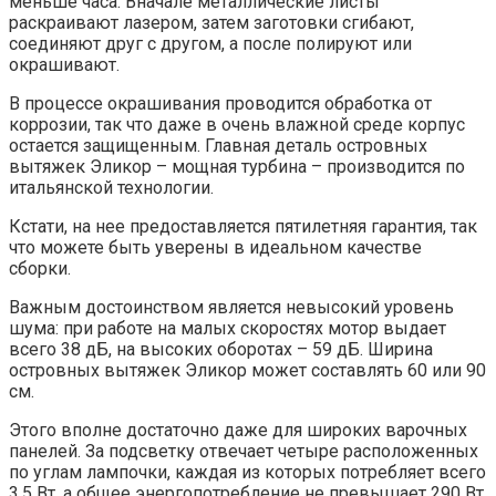
меньше часа. Вначале металлические листы
раскраивают лазером, затем заготовки сгибают,
соединяют друг с другом, а после полируют или
окрашивают.
В процессе окрашивания проводится обработка от
коррозии, так что даже в очень влажной среде корпус
остается защищенным. Главная деталь островных
вытяжек Эликор – мощная турбина – производится по
итальянской технологии.
Кстати, на нее предоставляется пятилетняя гарантия, так
что можете быть уверены в идеальном качестве
сборки.
Важным достоинством является невысокий уровень
шума: при работе на малых скоростях мотор выдает
всего 38 дБ, на высоких оборотах – 59 дБ. Ширина
островных вытяжек Эликор может составлять 60 или 90
см.
Этого вполне достаточно даже для широких варочных
панелей. За подсветку отвечает четыре расположенных
по углам лампочки, каждая из которых потребляет всего
3,5 Вт, а общее энергопотребление не превышает 290 Вт.