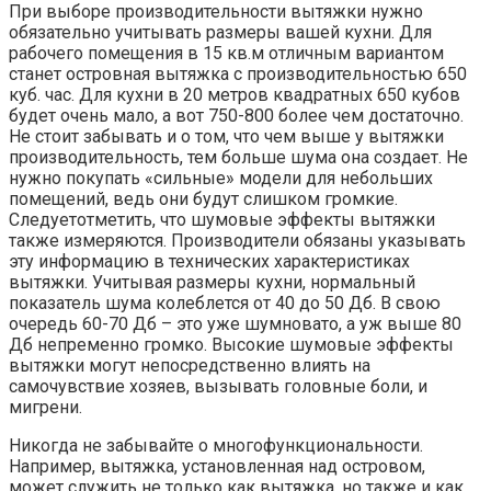
При выборе производительности вытяжки нужно
обязательно учитывать размеры вашей кухни. Для
рабочего помещения в 15 кв.м отличным вариантом
станет островная вытяжка с производительностью 650
куб. час. Для кухни в 20 метров квадратных 650 кубов
будет очень мало, а вот 750-800 более чем достаточно.
Не стоит забывать и о том, что чем выше у вытяжки
производительность, тем больше шума она создает. Не
нужно покупать «сильные» модели для небольших
помещений, ведь они будут слишком громкие.
Следуетотметить, что шумовые эффекты вытяжки
также измеряются. Производители обязаны указывать
эту информацию в технических характеристиках
вытяжки. Учитывая размеры кухни, нормальный
показатель шума колеблется от 40 до 50 Дб. В свою
очередь 60-70 Дб – это уже шумновато, а уж выше 80
Дб непременно громко. Высокие шумовые эффекты
вытяжки могут непосредственно влиять на
самочувствие хозяев, вызывать головные боли, и
мигрени.
Никогда не забывайте о многофункциональности.
Например, вытяжка, установленная над островом,
может служить не только как вытяжка, но также и как