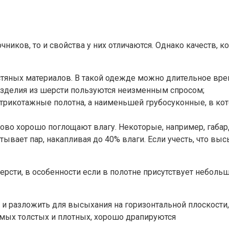
иков, то и свойства у них отличаются. Однако качеств, 
стяных материалов. В такой одежде можно длительное врем
е изделия из шерсти пользуются неизменным спросом;
икотажные полотна, а наименьшей грубосуконные, в котор
ово хорошо поглощают влагу. Некоторые, например, габар
ывает пар, накапливая до 40% влаги. Если учесть, что выс
сти, в особенности если в полотне присутствует небольшо
и разложить для высыхания на горизонтальной плоскости, 
самых толстых и плотных, хорошо драпируются