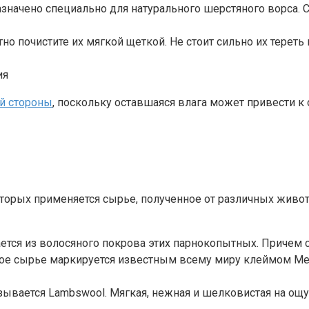
начено специально для натурального шерстяного ворса. С
атно почистите их мягкой щеткой. Не стоит сильно их терет
ия
й стороны
, поскольку оставшаяся влага может привести к
которых применяется сырье, полученное от различных жи
ается из волосяного покрова этих парнокопытных. Причем 
кое сырье маркируется известным всему миру клеймом Ме
называется Lambswool. Мягкая, нежная и шелковистая на ощ