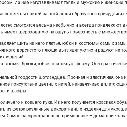
ворсом. Из нее изготавливают теплые мужские и женские п
азноцветных нитей на этой ткани образуются причудливы
лотна смотрятся весьма необычно и всегда привлекают в
кань имеет шероховатую на ощупь поверхность с множеств
озволяет шить из него платья, юбки и костюмы самых зам
гкого ворсистого плюша выглядят уютно и радуют не тольк
их изделий.
 костюмы, брюки, юбки, школьную форму. Она практически
нальной гордости шотландцев. Прочная и эластичная, она 
ное присутствие цветных нитей, ненавязчиво вплетающихс
оры и шарфы.
личьего и козьего пуха. Из него получается красивая обу
ить из фетра различные декоративные изделия для украше
сом. Самое распространенное применение – домашние хала