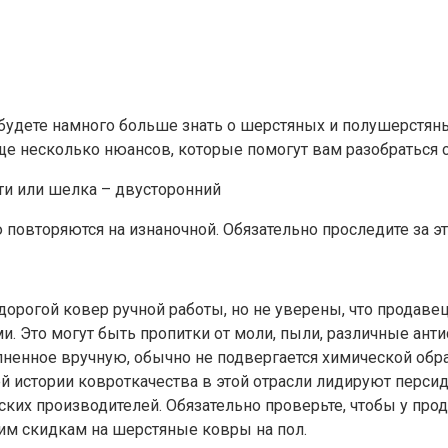
ете намного больше знать о шерстяных и полушерстяных 
ще несколько нюансов, которые помогут вам разобраться с
ти или шелка – двусторонний
 повторяются на изнаночной. Обязательно проследите за э
дорогой ковер ручной работы, но не уверены, что продавец
. Это могут быть пропитки от моли, пыли, различные анти
лненное вручную, обычно не подвергается химической обра
й истории ковроткачества в этой отрасли лидируют перси
вских производителей. Обязательно проверьте, чтобы у п
им скидкам на шерстяные ковры на пол.