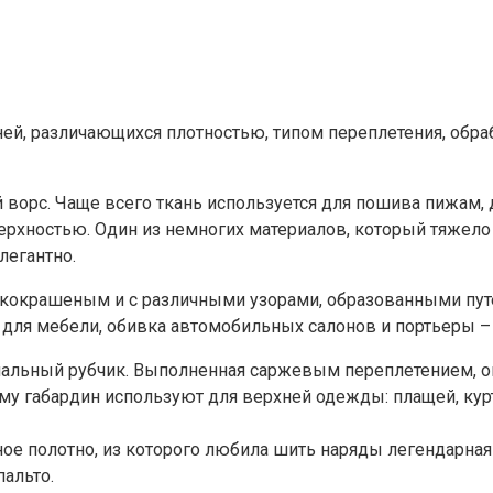
ей, различающихся плотностью, типом переплетения, обра
 ворс. Чаще всего ткань используется для пошива пижам, 
оверхностью. Один из немногих материалов, который тяжел
легантно.
дкокрашеным и с различными узорами, образованными пут
для мебели, обивка автомобильных салонов и портьеры – 
нальный рубчик. Выполненная саржевым переплетением, он
у габардин используют для верхней одежды: плащей, курто
ое полотно, из которого любила шить наряды легендарная 
альто.