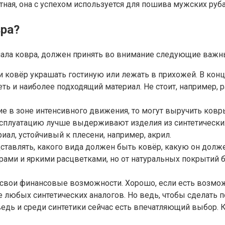
ютная, она с успехом используется для пошива мужских ру
вра?
иала ковра, должен принять во внимание следующие важ
и ковёр украшать гостиную или лежать в прихожей. В конц
сеть и наиболее подходящий материал. Не стоит, например
ие в зоне интенсивного движения, то могут выручить ков
плуатацию лучше выдерживают изделия из синтетических 
иал, устойчивый к плесени, например, акрил.
тавлять, какого вида должен быть ковёр, какую он должен
ами и яркими расцветками, но от натуральных покрытий б
ь свои финансовые возможности. Хорошо, если есть возмо
 любых синтетических аналогов. Но ведь, чтобы сделать п
дь и среди синтетики сейчас есть впечатляющий выбор. К