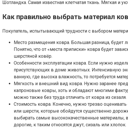
Шотландка. Самая известная клетчатая ткань. Мягкая и у
Как правильно выбрать материал ко
Покупатель, испытывающий трудности с выбором матер
Место размещения ковра. Большая разница, будет л
Понятно, что от «места приписки» ковра будет зави
шерстяной ковёр.
Особенности эксплуатации ковра. Если нужно издел
присутствующих в доме животных. Интенсивную экс
ванную, где высока влажность, то потребуется матер
Мягкость и внешний вид ковра. Нужно заранее предс
капроновые ковры, хоть и обладают многими фактур
можно также без труда отличить от ковра из сезаля.
Стоимость ковра. Конечно, нужно трезво оцениват
или шерсти, которые обойдутся существенно дороже
выбирать самые высококачественные материалы, ве
дорогие, к таким относятся джут, сизаль или хлопок.