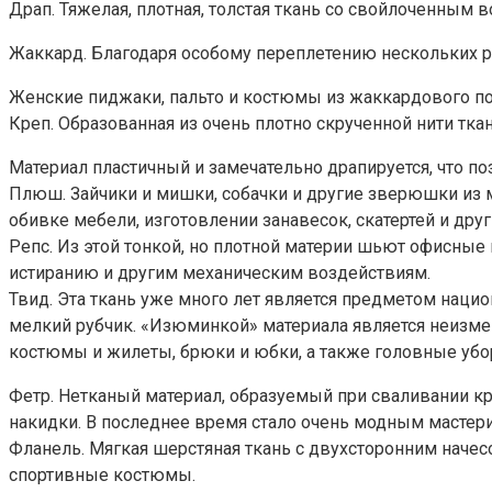
Драп. Тяжелая, плотная, толстая ткань со свойлоченным 
Жаккард. Благодаря особому переплетению нескольких р
Женские пиджаки, пальто и костюмы из жаккардового по
Креп. Образованная из очень плотно скрученной нити т
Материал пластичный и замечательно драпируется, что п
Плюш. Зайчики и мишки, собачки и другие зверюшки из мя
обивке мебели, изготовлении занавесок, скатертей и друг
Репс. Из этой тонкой, но плотной материи шьют офисные
истиранию и другим механическим воздействиям.
Твид. Эта ткань уже много лет является предметом нацио
мелкий рубчик. «Изюминкой» материала является неизмен
костюмы и жилеты, брюки и юбки, а также головные уб
Фетр. Нетканый материал, образуемый при сваливании кро
накидки. В последнее время стало очень модным мастер
Фланель. Мягкая шерстяная ткань с двухсторонним наче
спортивные костюмы.