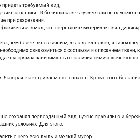
о придать требуемый вид;
ойке и пошиве. В большинстве случаев они не осыпаются
ие при разрезании;
 физики все знают, что шерстяные материалы всегда «искря
вок, тем более экологичным, а следовательно, и гипоалле
 необходимо ознакомиться с составом и описанием ткани, к
людается прямая зависимость от наличия химических воло
 быстрая выветриваемость запахов. Кроме того, больши
ше сохранял первозданный вид, нужно правильно и бережн
ашних условиях. Для этого:
алить с него всю пыль и мелкий мусор.