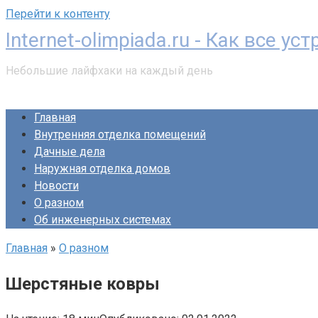
Перейти к контенту
Internet-olimpiada.ru - Как все ус
Небольшие лайфхаки на каждый день
Главная
Внутренняя отделка помещений
Дачные дела
Наружная отделка домов
Новости
О разном
Об инженерных системах
Главная
»
О разном
Шерстяные ковры