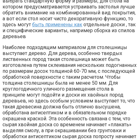
выбрать стандартную форму и размеры, для стола на
котором предусматривается устраивать застолья лучше
обратить внимание на комбинированный вид покрытия,
а вот если стол носит чисто декоративную функцию, то
здесь могут
быть применены как
отдельные доски , так
и специфические варианты, например сборка из спилов
деревьев
Наиболее подходящим материалом для столешницы
выступает дерево. Для дерева, особенно твердых
лиственных пород такая столешница может быть
изготовлена путем склеивания нескольких подогнанных
по размерам досок толщиной 60-70 мм, с последующей
обработкой поверхности с таким расчетом. Чтобы
толщина столешницы была не менее 50 мм. Для
круглогодичного уличного размещения стола в
принципе могут подойти и доски их хвойных пород
деревьев, но здесь особым условием выступает то, что
такая древесина должна быть отлично высушена,
обработана антисептиком и в обязательном порядке
окрашена краской. Эта особенность связана с тем, что
сырая хвойная доска со временем начинает «плакать»
выделяя смолу, а при окрашивании без грунтовки и
обработки антисептиком сырая доска попросту начинает