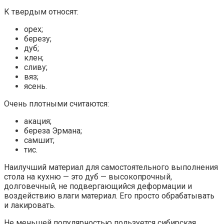
К твердым относят:
орех;
березу;
дуб;
клен;
сливу;
вяз;
ясень.
Очень плотными считаются:
акация;
береза Эрмана;
самшит;
тис.
Наилучший материал для самостоятельного выполнения
стола на кухню — это дуб — высокопрочный,
долговечный, не подвергающийся деформации и
воздействию влаги материал. Его просто обрабатывать
и лакировать.
Не меньшей популярностью пользуется сибирская