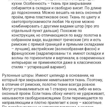
кухни. Особенность – ткань при закрывании
собирается в складки и свободно висит. По длине
до подоконника. Можно вешать на весь оконный
проём, пряча пластиковое окно. Ткань по цвету и
светопропускаемости любая. На кухне можно
комбинировать с другими видами штор (про это
отдельный пункт дальше). Похожие по
конструкции, но отличающиеся по виду полотна в
собранном виде, выделяют греческие (это и есть
римские с прямой границей и прямыми складками
– лучшие), австрийские (волнообразная фасон) и
французские (задрапированы т.е. имеют складки и
волны по горизонтали и вертикали, в современных
интерьерах не применяются даже в классических
стилях – устаревший вариант).
Рулонные шторы. Имеют цилиндр в основании, на
который при закрывании наматывается ткань. Поэтому,
в отличие от римских, полотно ткани всегда ровное.
Могут устанавливаться на 1 створку окна, либо на весь
оконный проём. Если ткань сбоку ничего не удерживает,
называются свободновисящими. Если перемещается по
направляющим и плотно прилегает к окну – кассетные.