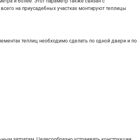
етра и более. Этот параметр также связан с
 всего на приусадебных участках монтируют теплицы
ементах теплиц необходимо сделать по одной двери и по
ьным затратам. Целесообразно устраивать конструкции