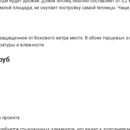
ше будет урожай. Длина теплиц обычно составляет от 3,2 м
алой площади, не окупает постройку самой теплицы. Чаще
ащищенное от бокового ветра место. В обоих торцевых эл
ратуры и влажности.
руб
о проекта
ребуется стыковочных элементов, что ведет к дополнител