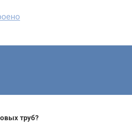
троено
новых труб?