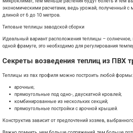
микроклимат, тем меньше растения будут болеть и тем вы
экономическими расчетами, ведь урожай, полученный с м
длиной от 6 до 10 метров.
Типовые теплицы заводской сборки
Идеальный вариант расположения теплицы – солнечное, з
одной фрамуге, это необходимо для регулирования темпе
Секреты возведения теплиц из ПВХ т
Теплицы из пвх профиля можно построить любой формы:
арочные;
прямоугольные под одно-, двускатной кровлей;
комбинированные из нескольких секций;
прямоугольные постройки с арочной крышей.
Конструктив зависит от предпочтений хозяев, выбранног
Важно помнить, чем больше сопряжений, тем больше пот