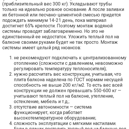
(приблизительный вес 300 кг). Укладывают трубы
только на идеально ровное основание. А после заливки
их бетонной или песчано-цементной смесью придется
подождать минимум 14-21 день, пока материал
достигнет 65% крепости. Поэтому монтаж водяной
системы проводят заблаговременно. Но это не
единственный ее недостаток. Уложить теплый пол на
балконе своими руками будет не так просто. Монтаж
системы имеет целый ряд нюансов:
не рекомендуют подключать к централизованному
отоплению (сложности с давлением, невозможно
регулировать температуру теплоносителя);
нужно рассчитать вес конструкции, учитывая, что
плита балкона наделена по ГОСТ нормам несущей
способность не выше 200 кг/м2. То есть вес всей
конструкции не должен превышать 550-600 кг —
учитывают теплый пол на балконе, утепление,
остекление, мебель и т.д.;
отсутствие автономности — система
функционирует, когда работает
высокотемпературное оборудование;
сложность эксплуатации с мягкими настилами.
Если в планах постелить теплый пол на балконе под