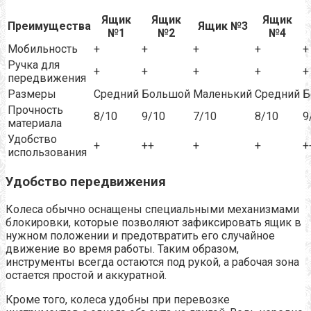
Ящик
Ящик
Ящик
Преимущества
Ящик №3
№1
№2
№4
Мобильность
+
+
+
+
+
Ручка для
+
+
+
+
+
передвижения
Размеры
Средний
Большой
Маленький
Средний
Б
Прочность
8/10
9/10
7/10
8/10
9
материала
Удобство
+
++
+
+
+
использования
Удобство передвижения
Колеса обычно оснащены специальными механизмами
блокировки, которые позволяют зафиксировать ящик в
нужном положении и предотвратить его случайное
движение во время работы. Таким образом,
инструменты всегда остаются под рукой, а рабочая зона
остается простой и аккуратной.
Кроме того, колеса удобны при перевозке