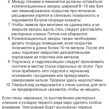
Между стенами и ламинатом должны оставаться
компенсационные зазоры шириной 8–10 мм. Без
них ламинированное покрытие при тепловом
расширении упрется в стеновую поверхность и
поднимется бугром посреди комнаты.
Чтобы ламели при монтаже не сдвинулись и не
закрыли зазоры вдоль стен, следует расставлять
распорные клинья. Потом они убираются.
Компенсационные зазоры также необходимо
делать посреди помещения, если покрытие
получается в длину более 10-ти метров. После эти
швы подлежат закрытию декоративными
порожками из пластика или металла.
Подложку и гидроизоляцию следует проклеивать
скотчем в местах стыка отдельных их полос. При
этом прибивать этот подслой к черновому
основанию гвоздиками или прикручивать
саморезами нельзя. Прорехи здесь недопустимы.
Первый ряд укладывается к стене шипом, для чего
он предварительно срезается, чтобы не мешать.
Если стены неровные, то выставлению распорных
клиньев и укладке первого ряда надо уделить особое
внимание. Чем ровнее будут выложены первые