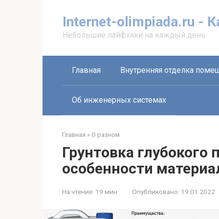
Перейти
к
Internet-olimpiada.ru - 
контенту
Небольшие лайфхаки на каждый день
Главная
Внутренняя отделка поме
Об инженерных системах
Главная
»
О разном
Грунтовка глубокого 
особенности материа
На чтение:
19 мин
Опубликовано:
19.01.2022