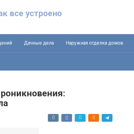
Как все устроено
щений
Дачные дела
Наружная отделка домов
проникновения:
ла