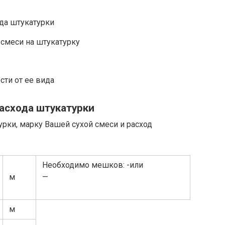
ода штукатурки
смеси на штукатурку
сти от ее вида
расхода штукатурки
рки, марку Вашей сухой смеси и расход
Необходимо мешков: -или
м
—
м