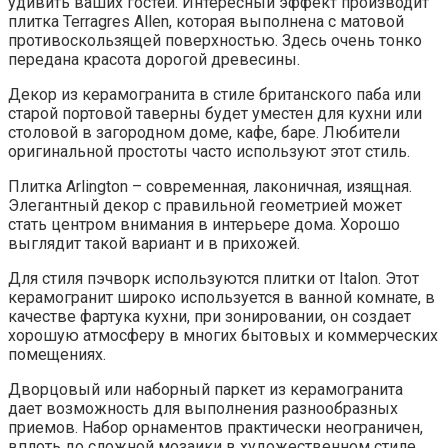
удивить ваших гостей. Интересный эффект производит
плитка Terragres Allen, которая выполнена с матовой
противоскользящей поверхностью. Здесь очень тонко
передана красота дорогой древесины.
Декор из керамогранита в стиле британского паба или
старой портовой таверны будет уместен для кухни или
столовой в загородном доме, кафе, баре. Любители
оригинальной простоты часто используют этот стиль.
Плитка Arlington – современная, лаконичная, изящная.
Элегантный декор с правильной геометрией может
стать центром внимания в интерьере дома. Хорошо
выглядит такой вариант и в прихожей.
Для стиля пэчворк используются плитки от Italon. Этот
керамогранит широко используется в ванной комнате, в
качестве фартука кухни, при зонировании, он создает
хорошую атмосферу в многих бытовых и коммерческих
помещениях.
Дворцовый или наборный паркет из керамогранита
дает возможность для выполнения разнообразных
приемов. Набор орнаментов практически неограничен,
вплоть до сложной мозаики в художественном стиле.