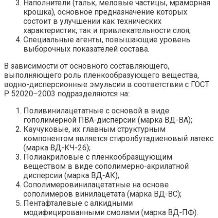
Наполнители (тальк, меловые частицы, мраморная
крошка), основное предназначение которых
состоит в улучшении как технических
характеристик, так и привлекательности слоя;
Специальные агенты, повышающие уровень
выборочных показателей состава.
В зависимости от основного составляющего,
выполняющего роль пленкообразующего вещества,
водно-дисперсионные эмульсии в соответствии с ГОСТ
Р 52020–2003 подразделяются на:
Поливинилацетатные с основой в виде
гополимерной ПВА-дисперсии (марка ВД-ВА);
Каучуковые, их главным структурным
компонентом является стиролбутадиеновый латекс
(марка ВД-КЧ-26);
Полиакриловые с пленкообразщующим
веществом в виде сополимерно-акрилатной
дисперсии (марка ВД-АК);
Сополимеровинилацетатные на основе
сополимеров винилацетата (марка ВД-ВС);
Пентафталевые с алкидными
модифицированными смолами (марка ВД-ПФ).