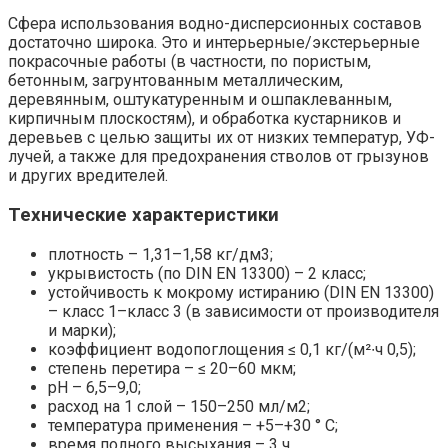
Сфера использования водно-дисперсионных составов
достаточно широка. Это и интерьерные/экстерьерные
покрасочные работы (в частности, по пористым,
бетонным, загрунтованным металлическим,
деревянным, оштукатуренным и ошпаклеванным,
кирпичным плоскостям), и обработка кустарников и
деревьев с целью защиты их от низких температур, УФ-
лучей, а также для предохранения стволов от грызунов
и других вредителей.
Технические характеристики
плотность – 1,31–1,58 кг/дм3;
укрывистость (по DIN EN 13300) – 2 класс;
устойчивость к мокрому истиранию (DIN EN 13300)
– класс 1–класс 3 (в зависимости от производителя
и марки);
коэффициент водопоглощения ≤ 0,1 кг/(м²∙ч 0,5);
степень перетира – ≤ 20–60 мкм;
рН – 6,5–9,0;
расход на 1 слой – 150–250 мл/м2;
температура применения – +5–+30 ° С;
время полного высыхания – 3 ч.